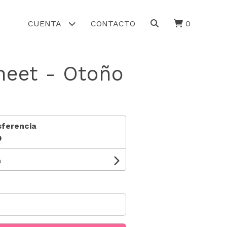
CUENTA
CONTACTO
0
heet - Otoño
sferencia
0
s