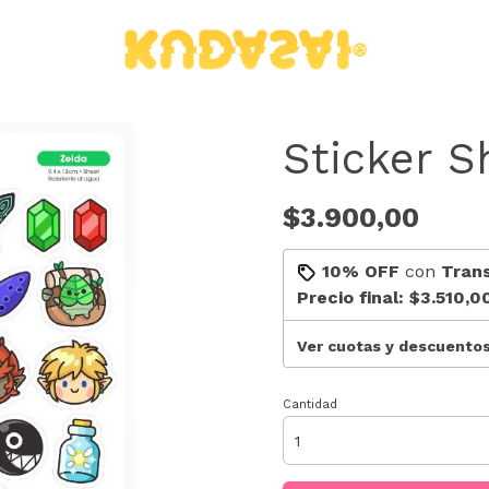
Sticker S
$3.900,00
10% OFF
con
Tran
Precio final:
$3.510,0
Ver cuotas y descuento
Cantidad