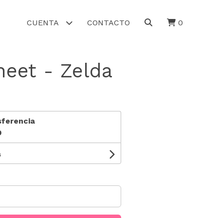
CUENTA
CONTACTO
0
heet - Zelda
sferencia
0
s